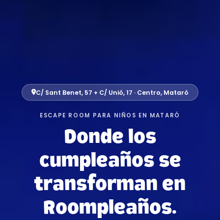
C/ Sant Benet, 57 + C/ Unió, 17 · Centro, Mataró
ESCAPE ROOM PARA NIÑOS EN MATARÓ
Donde los
cumpleaños se
transforman en
R
o
o
m
p
l
e
a
ñ
o
s
.