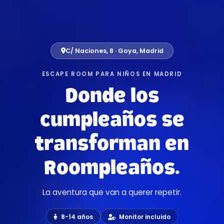
C/ Naciones, 8 · Goya, Madrid
ESCAPE ROOM PARA NIÑOS EN MADRID
Donde los
cumpleaños se
transforman en
R
o
o
m
p
l
e
a
ñ
o
s
.
La aventura que van a querer repetir.
8-14 años
Monitor incluido