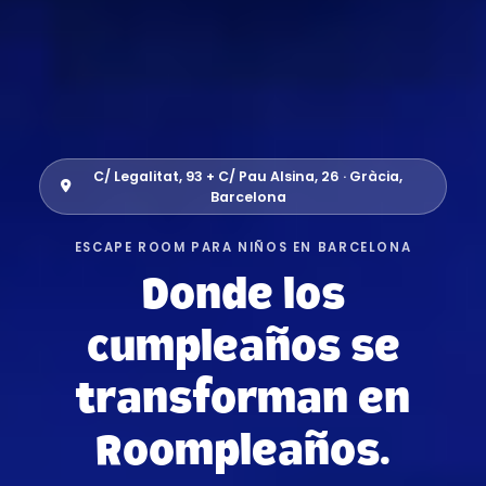
C/ Legalitat, 93 + C/ Pau Alsina, 26 · Gràcia,
Barcelona
ESCAPE ROOM PARA NIÑOS EN BARCELONA
Donde los
cumpleaños se
transforman en
o
o
m
R
p
l
e
a
ñ
o
s
.