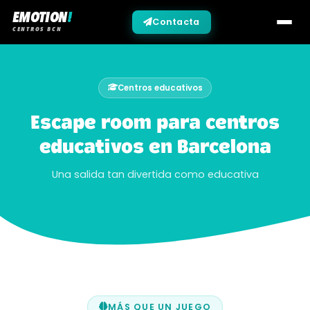
EMOTION
!
Contacta
CENTROS BCN
Centros educativos
Escape room para centros
educativos en Barcelona
Una salida tan divertida como educativa
MÁS QUE UN JUEGO