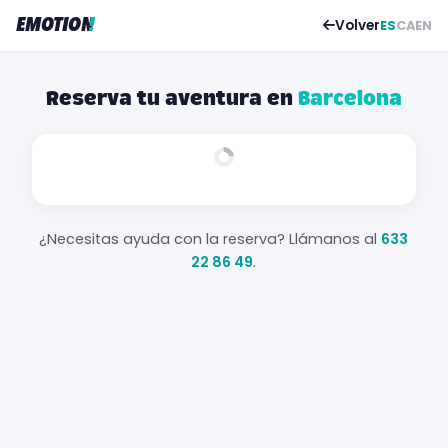
EMOTION
!
Volver
ES
CA
EN
Reserva tu aventura en
Barcelona
¿Necesitas ayuda con la reserva? Llámanos al
633
22 86 49
.