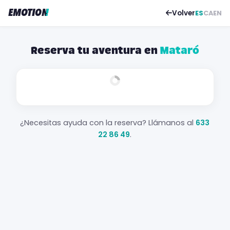
EMOTION
!
Volver
ES
CA
EN
Reserva tu aventura en
Mataró
¿Necesitas ayuda con la reserva? Llámanos al
633
22 86 49
.