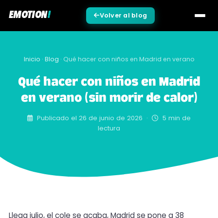
EMOTION
!
Volver al blog
Inicio
·
Blog
·
Qué hacer con niños en Madrid en verano
Qué hacer con niños en Madrid
en verano (sin morir de calor)
Publicado el 26 de junio de 2026 ·
5 min de
lectura
Llega julio, el cole se acaba, Madrid se pone a 38